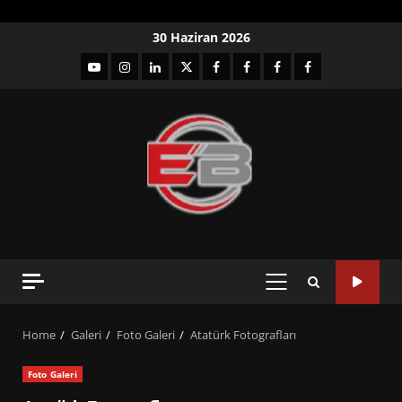
Skip
30 Haziran 2026
to
YouTube
Instagram
LinkedIn
twitter
facebook-
Facebook-
Facebook-
Facebook-
content
1
2
3
Grup
PRIMARY
MENU
Home
Galeri
Foto Galeri
Atatürk Fotografları
Foto Galeri