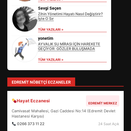
Sevgi Seçen
Zihin Yönetimi Hayatı Nasıl Değiştirir?
İşte O Sır
TÜM YAZILARI »
EİB’DE KRİTİK ATAMA:
SÜRDÜRÜLEBİLİRLİKTE NE
yonetim
DEĞİŞECEK?
AYVALIK SU MİRASI İÇİN HAREKETE
3
GEÇİYOR: GÖZLER BULUŞMADA
TÜM YAZILARI »
EDREMİT’İN GURURU TÜRKİYE
FİNALİNDE NE BAŞARDI?
EDREMIT NÖBETÇI ECZANELER
4
Hayat Eczanesi
EDREMIT MERKEZ
BALIKESİR MÜZELERİNDE SÜRE
Camivasat Mahallesi, Gazi Caddesi No:14 (Edremit Devlet
UZATILDI: NE DEĞİŞTİ?
Hastanesi Karşısı)
5
0266 373 11 22
24 Saat Açık