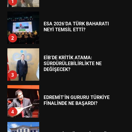
2
EİB’DE KRİTİK ATAMA:
SÜRDÜRÜLEBİLİRLİKTE NE
DEĞİŞECEK?
3
EDREMİT’İN GURURU TÜRKİYE
FİNALİNDE NE BAŞARDI?
4
BALIKESİR MÜZELERİNDE SÜRE
UZATILDI: NE DEĞİŞTİ?
5