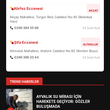
Körfez Eczanesi
BURHANİYE SATRANÇ
AKÇAY
TURNUVASI KAYITLARI NEYİ
Akçay Mahallesi, Turgut Reis Caddesi No:45 (Belediye
DEĞİŞTİRİYOR?
Yanı)
6
0266 384 55 66
24 Saat Açık
BURHANİYE BELEDİYESPOR’DA
Şifa Eczanesi
YENİ YÖNETİM NASIL
ALTINOLUK
ŞEKİLLENDİ?
Altınoluk Mahallesi, Atatürk Caddesi No:82 (Kordon Boyu)
7
0266 396 33 44
24 Saat Açık
AYVALIK SU MİRASI İÇİN
HAREKETE GEÇİYOR: GÖZLER
BULUŞMADA
TREND HABERLER
1
ESA 2026’DA TÜRK BAHARATI
NEYİ TEMSİL ETTİ?