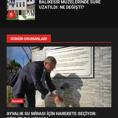
BURHANİYE SATRANÇ
TURNUVASI KAYITLARI NEYİ
DEĞİŞTİRİYOR?
6
BURHANİYE BELEDİYESPOR’DA
GÜNÜN OKUNANLARI
YENİ YÖNETİM NASIL
ŞEKİLLENDİ?
7
AYVALIK SU MİRASI İÇİN
HAREKETE GEÇİYOR: GÖZLER
BULUŞMADA
1
Ayvalık
ESA 2026’DA TÜRK BAHARATI
NEYİ TEMSİL ETTİ?
AYVALIK SU MİRASI İÇİN HAREKETE GEÇİYOR: