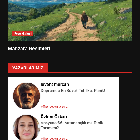
Foto Galeri
Manzara Resimleri
YAZARLARIMIZ
levent mercan
Depremde En Büyük Tehlike: Panik!
TÜM YAZILARI »
Özlem Özkan
Anayasa 66: Vatandaşlık mı, Etnik
Tanım mı?
TÜM YAZILARI »