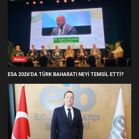
EDREMİT’İN GURURU TÜRKİYE
FİNALİNDE NE BAŞARDI?
4
BALIKESİR MÜZELERİNDE SÜRE
UZATILDI: NE DEĞİŞTİ?
5
Haber
ESA 2026’DA TÜRK BAHARATI NEYİ TEMSİL ETTİ?
BURHANİYE SATRANÇ
TURNUVASI KAYITLARI NEYİ
DEĞİŞTİRİYOR?
6
BURHANİYE BELEDİYESPOR’DA
YENİ YÖNETİM NASIL
ŞEKİLLENDİ?
7