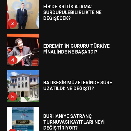
EDREMİT’İN GURURU TÜRKİYE
FİNALİNDE NE BAŞARDI?
4
BALIKESİR MÜZELERİNDE SÜRE
UZATILDI: NE DEĞİŞTİ?
5
BURHANİYE SATRANÇ
TURNUVASI KAYITLARI NEYİ
DEĞİŞTİRİYOR?
6
BURHANİYE BELEDİYESPOR’DA
YENİ YÖNETİM NASIL
ŞEKİLLENDİ?