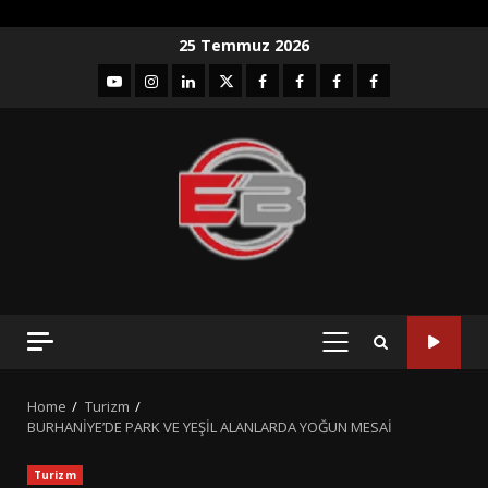
Skip
25 Temmuz 2026
to
YouTube
Instagram
LinkedIn
twitter
facebook-
Facebook-
Facebook-
Facebook-
content
1
2
3
Grup
PRIMARY
MENU
Home
Turizm
BURHANİYE’DE PARK VE YEŞİL ALANLARDA YOĞUN MESAİ
Turizm