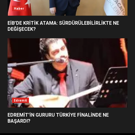
Haber
EİB’DE KRİTİK ATAMA: SÜRDÜRÜLEBİLİRLİKTE NE
DEĞİŞECEK?
Edremit
EDREMİT’İN GURURU TÜRKİYE FİNALİNDE NE
BAŞARDI?