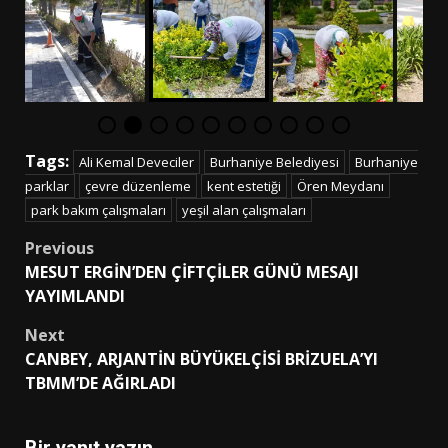
Tags:
Ali Kemal Deveciler
Burhaniye Belediyesi
Burhaniye
parklar
çevre düzenleme
kent estetiği
Ören Meydanı
park bakım çalışmaları
yeşil alan çalışmaları
Post
Previous
MESUT ERGİN’DEN ÇİFTÇİLER GÜNÜ MESAJI
navigation
YAYIMLANDI
Next
CANBEY, ARJANTİN BÜYÜKELÇİSİ BRİZUELA’YI
TBMM’DE AĞIRLADI