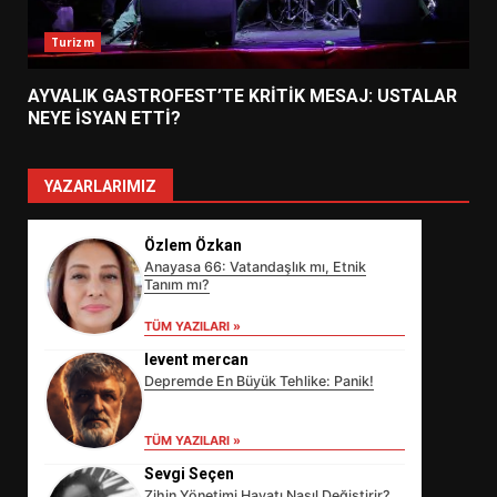
Turizm
AYVALIK GASTROFEST’TE KRİTİK MESAJ: USTALAR
NEYE İSYAN ETTİ?
YAZARLARIMIZ
Özlem Özkan
Anayasa 66: Vatandaşlık mı, Etnik
Tanım mı?
TÜM YAZILARI »
levent mercan
Depremde En Büyük Tehlike: Panik!
EİB’DE KRİTİK ATAMA:
SÜRDÜRÜLEBİLİRLİKTE NE
TÜM YAZILARI »
DEĞİŞECEK?
3
Sevgi Seçen
Zihin Yönetimi Hayatı Nasıl Değiştirir?