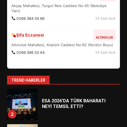
ŞEKİLLENDİ?
Akçay Mahallesi, Turgut Reis Caddesi No:45 (Belediye
7
Yanı)
0266 384 55 66
24 Saat Açık
AYVALIK SU MİRASI İÇİN
HAREKETE GEÇİYOR: GÖZLER
Şifa Eczanesi
ALTINOLUK
BULUŞMADA
1
Altınoluk Mahallesi, Atatürk Caddesi No:82 (Kordon Boyu)
0266 396 33 44
24 Saat Açık
ESA 2026’DA TÜRK BAHARATI
NEYİ TEMSİL ETTİ?
2
TREND HABERLER
EİB’DE KRİTİK ATAMA:
SÜRDÜRÜLEBİLİRLİKTE NE
DEĞİŞECEK?
3