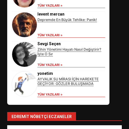
TÜM YAZILARI »
levent mercan
Depremde En Büyük Tehlike: Panik!
EİB’DE KRİTİK ATAMA:
SÜRDÜRÜLEBİLİRLİKTE NE
TÜM YAZILARI »
DEĞİŞECEK?
3
Sevgi Seçen
Zihin Yönetimi Hayatı Nasıl Değiştirir?
İşte O Sır
TÜM YAZILARI »
EDREMİT’İN GURURU TÜRKİYE
FİNALİNDE NE BAŞARDI?
yonetim
AYVALIK SU MİRASI İÇİN HAREKETE
4
GEÇİYOR: GÖZLER BULUŞMADA
TÜM YAZILARI »
BALIKESİR MÜZELERİNDE SÜRE
UZATILDI: NE DEĞİŞTİ?
5
EDREMIT NÖBETÇI ECZANELER