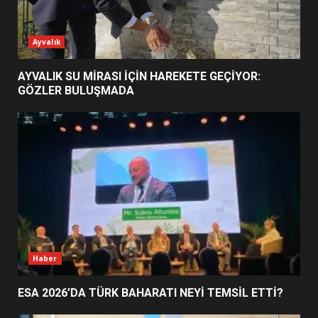
EİB’DE KRİTİK ATAMA:
Ayvalık
SÜRDÜRÜLEBİLİRLİKTE NE
DEĞİŞECEK?
AYVALIK SU MİRASI İÇİN HAREKETE GEÇİYOR:
3
GÖZLER BULUŞMADA
EDREMİT’İN GURURU TÜRKİYE
FİNALİNDE NE BAŞARDI?
4
BALIKESİR MÜZELERİNDE SÜRE
UZATILDI: NE DEĞİŞTİ?
5
Haber
ESA 2026’DA TÜRK BAHARATI NEYİ TEMSİL ETTİ?
BURHANİYE SATRANÇ