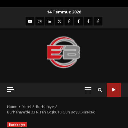
Skip
14 Temmuz 2026
to
YouTube
Instagram
LinkedIn
twitter
facebook-
Facebook-
Facebook-
Facebook-
content
1
2
3
Grup
PRIMARY
MENU
Home
Yerel
Burhaniye
Burhaniye’de 23 Nisan Coşkusu Gün Boyu Sürecek
Burhaniye