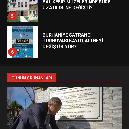
BURHANİYE SATRANÇ
TURNUVASI KAYITLARI NEYİ
DEĞİŞTİRİYOR?
6
BURHANİYE BELEDİYESPOR’DA
YENİ YÖNETİM NASIL
ŞEKİLLENDİ?
7
AYVALIK SU MİRASI İÇİN
HAREKETE GEÇİYOR: GÖZLER
GÜNÜN OKUNANLARI
BULUŞMADA
1
ESA 2026’DA TÜRK BAHARATI
NEYİ TEMSİL ETTİ?
2