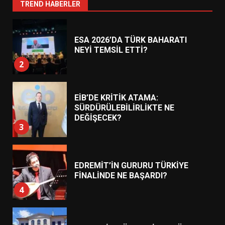
2
TREND HABERLER
EİB’DE KRİTİK ATAMA:
SÜRDÜRÜLEBİLİRLİKTE NE
DEĞİŞECEK?
3
EDREMİT’İN GURURU TÜRKİYE
FİNALİNDE NE BAŞARDI?
4
BALIKESİR MÜZELERİNDE SÜRE
UZATILDI: NE DEĞİŞTİ?
5