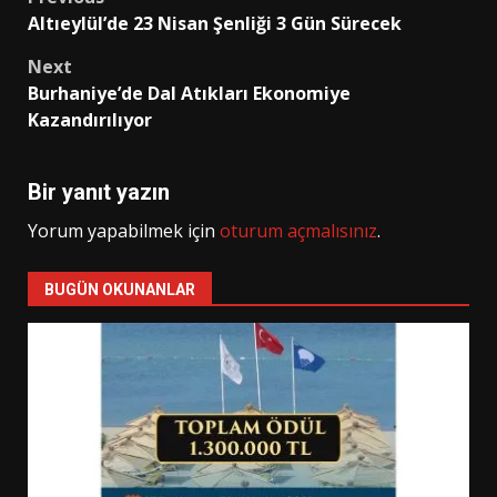
Post
Altıeylül’de 23 Nisan Şenliği 3 Gün Sürecek
navigation
Next
Burhaniye’de Dal Atıkları Ekonomiye
Kazandırılıyor
Bir yanıt yazın
Yorum yapabilmek için
oturum açmalısınız
.
BUGÜN OKUNANLAR