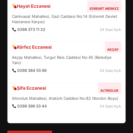
Hayat Eczanesi
BURHANİYE SATRANÇ
EDREMIT MERKEZ
TURNUVASI KAYITLARI NEYİ
Camivasat Mahallesi, Gazi Caddesi No:14 (Edremit Devlet
DEĞİŞTİRİYOR?
Hastanesi Karşısı)
6
0266 373 11 22
24 Saat Açık
BURHANİYE BELEDİYESPOR’DA
Körfez Eczanesi
YENİ YÖNETİM NASIL
AKÇAY
ŞEKİLLENDİ?
Akçay Mahallesi, Turgut Reis Caddesi No:45 (Belediye
7
Yanı)
0266 384 55 66
24 Saat Açık
AYVALIK SU MİRASI İÇİN
HAREKETE GEÇİYOR: GÖZLER
Şifa Eczanesi
ALTINOLUK
BULUŞMADA
1
Altınoluk Mahallesi, Atatürk Caddesi No:82 (Kordon Boyu)
0266 396 33 44
24 Saat Açık
ESA 2026’DA TÜRK BAHARATI
NEYİ TEMSİL ETTİ?