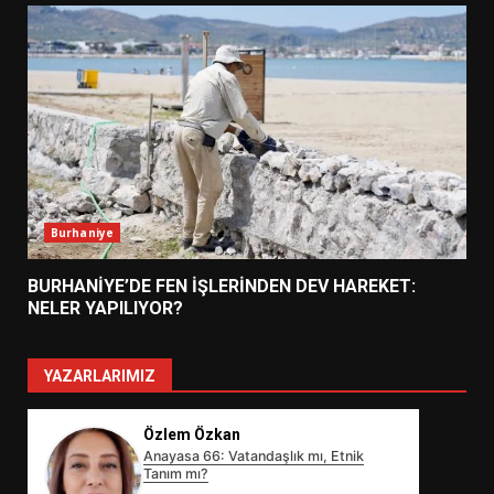
Burhaniye
BURHANİYE’DE FEN İŞLERİNDEN DEV HAREKET:
NELER YAPILIYOR?
YAZARLARIMIZ
Özlem Özkan
Anayasa 66: Vatandaşlık mı, Etnik
Tanım mı?