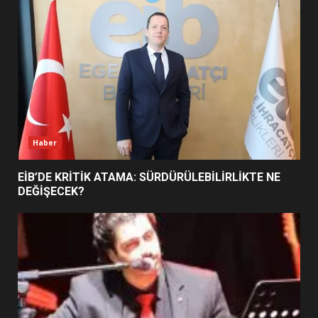
TURNUVASI KAYITLARI NEYİ
DEĞİŞTİRİYOR?
6
BURHANİYE BELEDİYESPOR’DA
YENİ YÖNETİM NASIL
ŞEKİLLENDİ?
7
Haber
EİB’DE KRİTİK ATAMA: SÜRDÜRÜLEBİLİRLİKTE NE
DEĞİŞECEK?