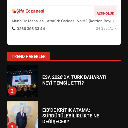
YENİ YÖNETİM NASIL
ŞEKİLLENDİ?
Şifa Eczanesi
7
ALTINOLUK
Altınoluk Mahallesi, Atatürk Caddesi No:82 (Kordon Boyu)
0266 396 33 44
24 Saat Açık
AYVALIK SU MİRASI İÇİN
HAREKETE GEÇİYOR: GÖZLER
BULUŞMADA
1
TREND HABERLER
ESA 2026’DA TÜRK BAHARATI
NEYİ TEMSİL ETTİ?
2
EİB’DE KRİTİK ATAMA:
SÜRDÜRÜLEBİLİRLİKTE NE
DEĞİŞECEK?
3