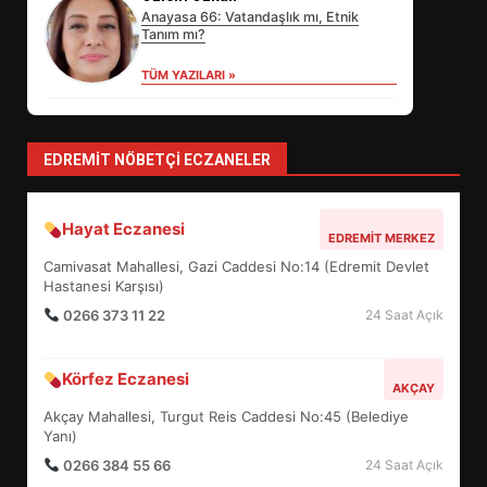
Anayasa 66: Vatandaşlık mı, Etnik
Tanım mı?
TÜM YAZILARI »
EDREMİT’İN GURURU TÜRKİYE
FİNALİNDE NE BAŞARDI?
4
EDREMIT NÖBETÇI ECZANELER
BALIKESİR MÜZELERİNDE SÜRE
Hayat Eczanesi
UZATILDI: NE DEĞİŞTİ?
EDREMIT MERKEZ
5
Camivasat Mahallesi, Gazi Caddesi No:14 (Edremit Devlet
Hastanesi Karşısı)
0266 373 11 22
24 Saat Açık
BURHANİYE SATRANÇ
TURNUVASI KAYITLARI NEYİ
Körfez Eczanesi
DEĞİŞTİRİYOR?
AKÇAY
6
Akçay Mahallesi, Turgut Reis Caddesi No:45 (Belediye
Yanı)
0266 384 55 66
24 Saat Açık
BURHANİYE BELEDİYESPOR’DA