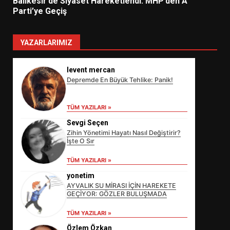
Balıkesir’de Siyaset Hareketlendi: MHP’den A
Parti’ye Geçiş
YAZARLARIMIZ
levent mercan
Depremde En Büyük Tehlike: Panik!
TÜM YAZILARI »
Sevgi Seçen
Zihin Yönetimi Hayatı Nasıl Değiştirir?
İşte O Sır
TÜM YAZILARI »
yonetim
AYVALIK SU MİRASI İÇİN HAREKETE
GEÇİYOR: GÖZLER BULUŞMADA
EİB’DE KRİTİK ATAMA:
SÜRDÜRÜLEBİLİRLİKTE NE
TÜM YAZILARI »
DEĞİŞECEK?
3
Özlem Özkan