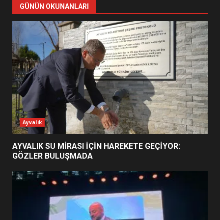
ŞEKİLLENDİ?
GÜNÜN OKUNANLARI
7
AYVALIK SU MİRASI İÇİN
HAREKETE GEÇİYOR: GÖZLER
BULUŞMADA
1
ESA 2026’DA TÜRK BAHARATI
NEYİ TEMSİL ETTİ?
Ayvalık
2
AYVALIK SU MİRASI İÇİN HAREKETE GEÇİYOR:
GÖZLER BULUŞMADA
EİB’DE KRİTİK ATAMA:
SÜRDÜRÜLEBİLİRLİKTE NE
DEĞİŞECEK?
3