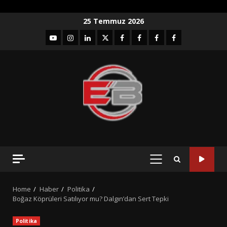
Skip
25 Temmuz 2026
to
YouTube
Instagram
LinkedIn
twitter
facebook-
Facebook-
Facebook-
Facebook-
content
1
2
3
Grup
PRIMARY
MENU
Home
Haber
Politika
Boğaz Köprüleri Satılıyor mu? Dalgın’dan Sert Tepki
Politika