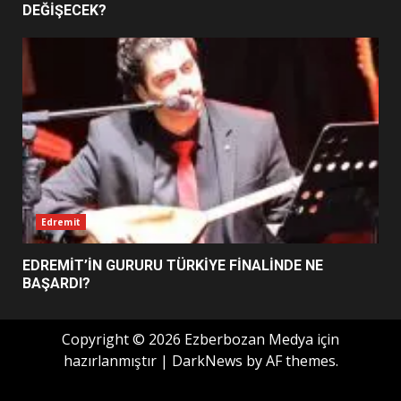
7
DEĞİŞECEK?
Edremit
EDREMİT’İN GURURU TÜRKİYE FİNALİNDE NE
BAŞARDI?
Copyright © 2026 Ezberbozan Medya için
hazırlanmıştır
|
DarkNews
by AF themes.