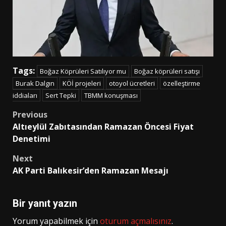
Tags:
Boğaz Köprüleri Satılıyor mu
Boğaz köprüleri satışı
Burak Dalgın
KÖİ projeleri
otoyol ücretleri
özelleştirme
iddiaları
Sert Tepki
TBMM konuşması
Post
Previous
Altıeylül Zabıtasından Ramazan Öncesi Fiyat
navigation
Denetimi
Next
AK Parti Balıkesir’den Ramazan Mesajı
Bir yanıt yazın
Yorum yapabilmek için
oturum açmalısınız
.