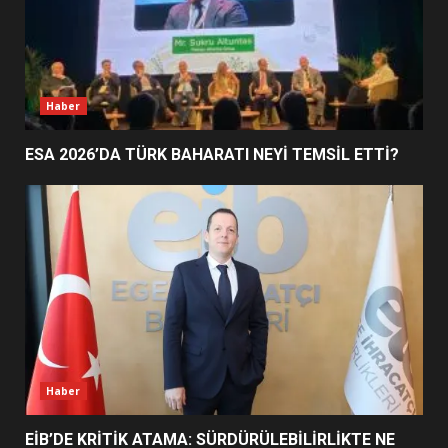
EDREMİT’İN GURURU TÜRKİYE
FİNALİNDE NE BAŞARDI?
4
Haber
ESA 2026’DA TÜRK BAHARATI NEYİ TEMSİL ETTİ?
BALIKESİR MÜZELERİNDE SÜRE
UZATILDI: NE DEĞİŞTİ?
5
BURHANİYE SATRANÇ
TURNUVASI KAYITLARI NEYİ
DEĞİŞTİRİYOR?
6
Haber
BURHANİYE BELEDİYESPOR’DA
YENİ YÖNETİM NASIL
ŞEKİLLENDİ?
EİB’DE KRİTİK ATAMA: SÜRDÜRÜLEBİLİRLİKTE NE