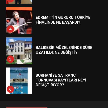
EDREMİT’İN GURURU TÜRKİYE
FİNALİNDE NE BAŞARDI?
4
BALIKESİR MÜZELERİNDE SÜRE
UZATILDI: NE DEĞİŞTİ?
5
BURHANİYE SATRANÇ
TURNUVASI KAYITLARI NEYİ
DEĞİŞTİRİYOR?
6
BURHANİYE BELEDİYESPOR’DA
YENİ YÖNETİM NASIL