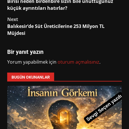
Birisi neden birdenbire sizin bile unuttuğunuz
navigation
küçük ayrıntıları hatırlar?
Next
Balıkesir’de Süt Üreticilerine 253 Milyon TL
Müjdesi
Bir yanıt yazın
Yorum yapabilmek için
oturum açmalısınız
.
BUGÜN OKUNANLAR