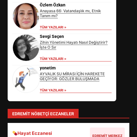
Özlem Özkan
Anayasa 66: Vatandaşlık mı, Etnik
Tanım mı?
TÜM YAZILARI »
Sevgi Seçen
Zihin Yönetimi Hayatı Nasıl Değiştirir?
İşte O Sır
SİBER VATAN’DA NEFES KESEN
TÜM YAZILARI »
YARI FİNAL! 24 GENÇ YARIŞTI
yonetim
3
AYVALIK SU MİRASI İÇİN HAREKETE
GEÇİYOR: GÖZLER BULUŞMADA
TÜM YAZILARI »
ALTIEYLÜL’DE 19 MAYIS ŞÖLENİ
SOKAKLARA TAŞTI
4
EDREMIT NÖBETÇI ECZANELER
Hayat Eczanesi
EMİRHAN BOZ MİLLİ TAKIMDA!
EDREMIT MERKEZ