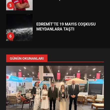
5
EDREMİT’TE 19 MAYIS COŞKUSU
MEYDANLARA TAŞTI
6
EDREMİT BELEDİYESİ BAYRAM
SEFERBERLİĞİ: TÜM İLÇE
GÜNÜN OKUNANLARI
HAZIRLANIYOR
7
TÜRK MOBİLYA İHRACATI HD
EXPO 2026’DA YÜKSELDİ
1