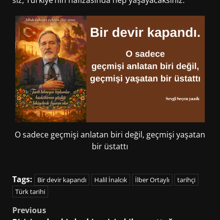
O sadece geçmişi anlatan biri değil, geçmişi yaşatan
bir üstattı
Tags:
Bir devir kapandı
Halil İnalcık
İlber Ortaylı
tarihçi
Türk tarihi
Post
Previous