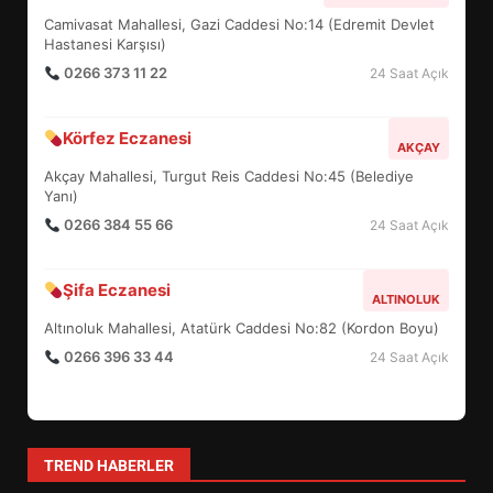
HAYALİ GERÇEK OLDU
Camivasat Mahallesi, Gazi Caddesi No:14 (Edremit Devlet
5
Hastanesi Karşısı)
0266 373 11 22
24 Saat Açık
EDREMİT’TE 19 MAYIS COŞKUSU
Körfez Eczanesi
AKÇAY
MEYDANLARA TAŞTI
Akçay Mahallesi, Turgut Reis Caddesi No:45 (Belediye
6
Yanı)
0266 384 55 66
24 Saat Açık
EDREMİT BELEDİYESİ BAYRAM
SEFERBERLİĞİ: TÜM İLÇE
Şifa Eczanesi
ALTINOLUK
HAZIRLANIYOR
7
Altınoluk Mahallesi, Atatürk Caddesi No:82 (Kordon Boyu)
0266 396 33 44
24 Saat Açık
TÜRK MOBİLYA İHRACATI HD
EXPO 2026’DA YÜKSELDİ
1
TREND HABERLER