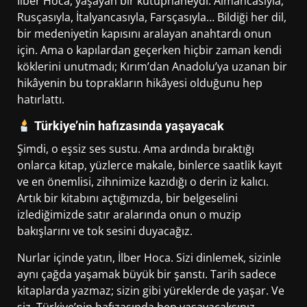
İlber Hoca, yaşayan bir kütüphaneydi. Almancasıyla,
Rusçasıyla, İtalyancasıyla, Farsçasıyla… Bildiği her dil,
bir medeniyetin kapısını aralayan anahtardı onun
için. Ama o kapılardan geçerken hiçbir zaman kendi
köklerini unutmadı; Kırım’dan Anadolu’ya uzanan bir
hikâyenin bu toprakların hikâyesi olduğunu hep
hatırlattı.
Türkiye’nin hafızasında yaşayacak
Şimdi, o eşsiz ses sustu. Ama ardında bıraktığı
onlarca kitap, yüzlerce makale, binlerce saatlik kayıt
ve en önemlisi, zihnimize kazıdığı o derin iz kalıcı.
Artık bir kitabını açtığımızda, bir belgeselini
izlediğimizde satır aralarında onun o muzip
bakışlarını ve tok sesini duyacağız.
Nurlar içinde yatın, İlber Hoca. Sizi dinlemek, sizinle
aynı çağda yaşamak büyük bir şanstı. Tarih sadece
kitaplarda yazmaz; sizin gibi yüreklerde de yaşar. Ve
siz, Türkiye’nin hafızasında hep yaşayacaksınız.