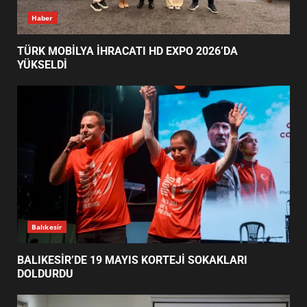
BALIKESİR’DE 19 MAYIS KORTEJİ
Haber
SOKAKLARI DOLDURDU
2
TÜRK MOBİLYA İHRACATI HD EXPO 2026’DA
YÜKSELDİ
SİBER VATAN’DA NEFES KESEN
YARI FİNAL! 24 GENÇ YARIŞTI
3
ALTIEYLÜL’DE 19 MAYIS ŞÖLENİ
SOKAKLARA TAŞTI
4
Balıkesir
BALIKESİR’DE 19 MAYIS KORTEJİ SOKAKLARI
DOLDURDU
EMİRHAN BOZ MİLLİ TAKIMDA!
HAYALİ GERÇEK OLDU