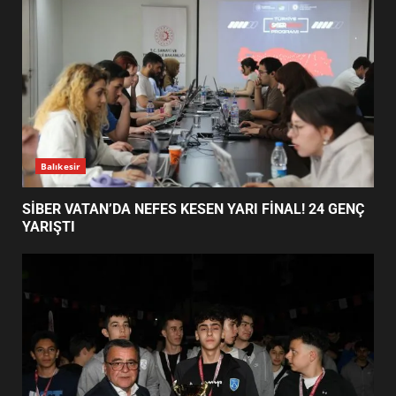
5
EDREMİT’TE 19 MAYIS COŞKUSU
MEYDANLARA TAŞTI
6
Balıkesir
EDREMİT BELEDİYESİ BAYRAM
SEFERBERLİĞİ: TÜM İLÇE
HAZIRLANIYOR
SİBER VATAN’DA NEFES KESEN YARI FİNAL! 24 GENÇ
7
YARIŞTI