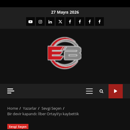
Skip
27 Mayıs 2026
to
YouTube
Instagram
LinkedIn
twitter
facebook-
Facebook-
Facebook-
Facebook-
content
1
2
3
Grup
PRIMARY
MENU
Home
Yazarlar
Sevgi Seçen
Bir devir kapandı: İlber Ortaylı’yı kaybettik
Sevgi Seçen