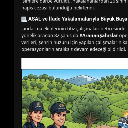
isimlere darbe vuruldu. Yakalananlardan 26’sının 0-
hapis cezası bulunduğu belirlendi.
ASAL ve İfade Yakalamalarıyla Büyük Başa
Jandarma ekiplerinin titiz çalışmaları neticesind
yönelik aranan 82 şahıs da
#ArananŞahıslar
oper
verileri, şehrin huzuru için yapılan çalışmaların kar
operasyonların aralıksız devam edeceği bildirildi.