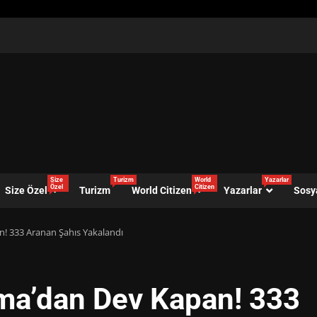
Size
Turizm
World
Yazarlar
Özel
Citizen
Size Özel
Turizm
World Citizen
Yazarlar
Sosy
n! 333 Aranan Şahıs Yakalandı
rma’dan Dev Kapan! 333