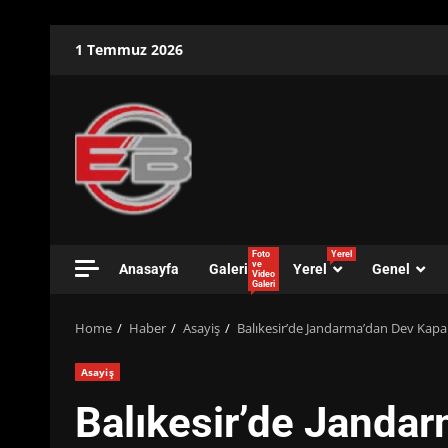
Skip
1 Temmuz 2026
to
content
Foto
Yerel
ve
Anasayfa
Galeri
Yerel
Genel
Video
Galeri
Home
Haber
Asayiş
Balıkesir’de Jandarma’dan Dev Kapa
Asayiş
Balıkesir’de Janda