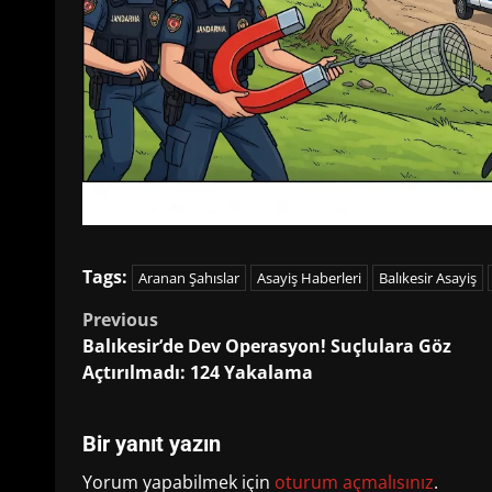
Tags:
Aranan Şahıslar
Asayiş Haberleri
Balıkesir Asayiş
Post
Previous
Balıkesir’de Dev Operasyon! Suçlulara Göz
navigation
Açtırılmadı: 124 Yakalama
Bir yanıt yazın
Yorum yapabilmek için
oturum açmalısınız
.