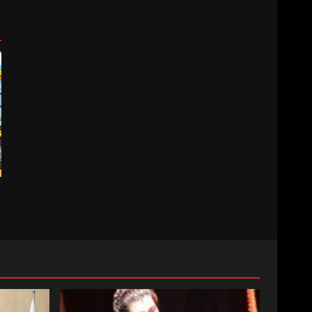
BELEDİYESPOR’DA YENİ
YÖNETİM NASIL ŞEKİLLENDİ?
7
AYVALIK SU MİRASI İÇİN
HAREKETE GEÇİYOR: GÖZLER
BULUŞMADA
1
ESA 2026’DA TÜRK BAHARATI
NEYİ TEMSİL ETTİ?
2
EİB’DE KRİTİK ATAMA:
SÜRDÜRÜLEBİLİRLİKTE NE
DEĞİŞECEK?
3