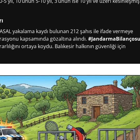
5 yıl, 10’unun 5-10 yıl, 3’ünün ise 10 yıl ve üzeri kesinleşmiş
rı
e, ASAL yakalama kaydı bulunan 212 şahıs ile ifade vermeye
asyonu kapsamında gözaltına alındı.
#JandarmaBilanços
arlılığını ortaya koydu. Balıkesir halkının güvenliği için