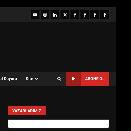
YouTube
Instagram
LinkedIn
twitter
facebook-
Facebook-
Facebook-
Facebook-
1
2
3
Grup
al Duyuru
Site
ABONE OL
YAZARLARIMIZ
Sevgi Seçen