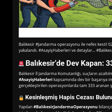
Balıkesir #Jandarma operasyonu ile nefes kesti! 0
yakalandı. #AsayişHaberleri ve detaylar… #Balıkes
Balıkesir’de Dev Kapan: 33
Balıkesir İl Jandarma Komutanlığı, suçların azaltı
#AsayişHaberleri
kapsamında dev bir başarıya imz
gerçekleştirilen operasyonlarda tam 333 aranan şa
Kesinleşmiş Hapis Cezası Bulun
Yapılan
#BalıkesirJandarmaOperasyonu
bilanço