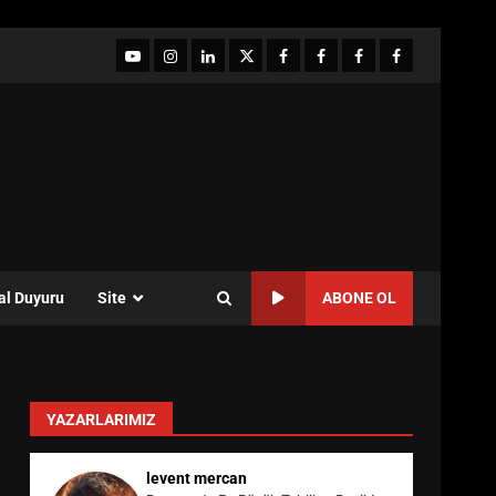
YouTube
Instagram
LinkedIn
twitter
facebook-
Facebook-
Facebook-
Facebook-
1
2
3
Grup
al Duyuru
Site
ABONE OL
YAZARLARIMIZ
levent mercan