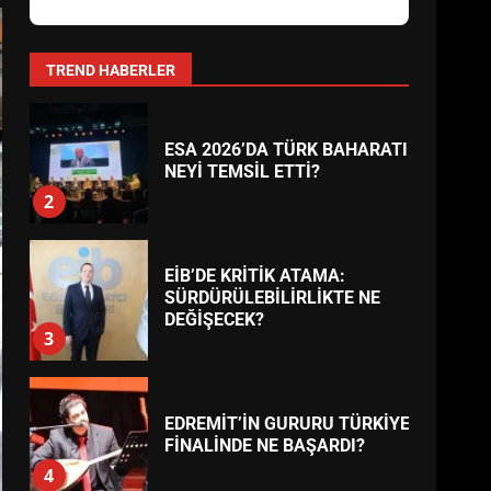
AYVALIK SU MİRASI İÇİN
HAREKETE GEÇİYOR: GÖZLER
BULUŞMADA
1
TREND HABERLER
ESA 2026’DA TÜRK BAHARATI
NEYİ TEMSİL ETTİ?
2
EİB’DE KRİTİK ATAMA:
SÜRDÜRÜLEBİLİRLİKTE NE
DEĞİŞECEK?
3
EDREMİT’İN GURURU TÜRKİYE
FİNALİNDE NE BAŞARDI?
4