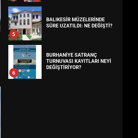
BALIKESİR MÜZELERİNDE
SÜRE UZATILDI: NE DEĞİŞTİ?
5
BURHANİYE SATRANÇ
TURNUVASI KAYITLARI NEYİ
DEĞİŞTİRİYOR?
6
BURHANİYE
BELEDİYESPOR’DA YENİ
YÖNETİM NASIL ŞEKİLLENDİ?
7
AYVALIK SU MİRASI İÇİN