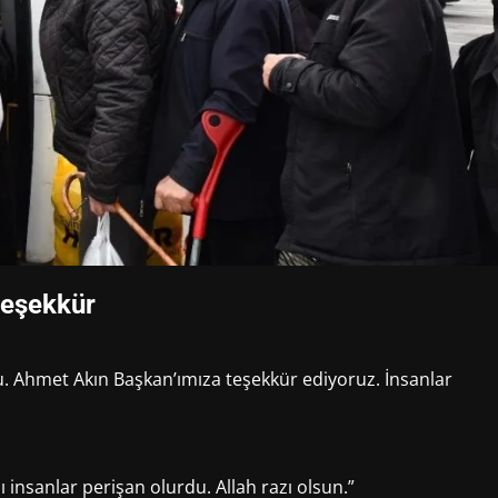
teşekkür
. Ahmet Akın Başkan’ımıza teşekkür ediyoruz. İnsanlar
nsanlar perişan olurdu. Allah razı olsun.”