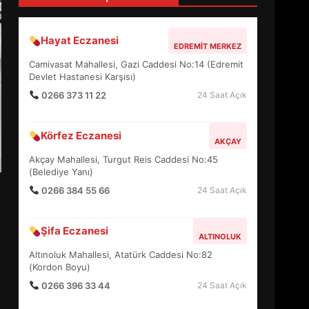
4
Hayat Eczanesi
EDREMIT MERKEZ
BALIKESİR MÜZELERİNDE
Camivasat Mahallesi, Gazi Caddesi No:14 (Edremit
SÜRE UZATILDI: NE DEĞİŞTİ?
Devlet Hastanesi Karşısı)
5
0266 373 11 22
24 Saat Açık
Körfez Eczanesi
BURHANİYE SATRANÇ
AKÇAY
TURNUVASI KAYITLARI NEYİ
Akçay Mahallesi, Turgut Reis Caddesi No:45
DEĞİŞTİRİYOR?
(Belediye Yanı)
6
0266 384 55 66
24 Saat Açık
BURHANİYE
Şifa Eczanesi
BELEDİYESPOR’DA YENİ
ALTINOLUK
YÖNETİM NASIL ŞEKİLLENDİ?
Altınoluk Mahallesi, Atatürk Caddesi No:82
7
(Kordon Boyu)
0266 396 33 44
24 Saat Açık