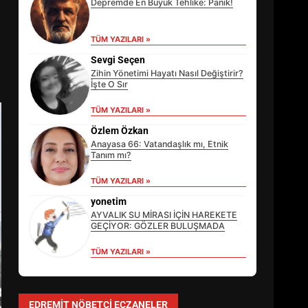
Depremde En Büyük Tehlike: Panik!
TÜM YAZILARI »
Sevgi Seçen
Zihin Yönetimi Hayatı Nasıl Değiştirir?
İşte O Sır
TÜM YAZILARI »
Özlem Özkan
Anayasa 66: Vatandaşlık mı, Etnik
Tanım mı?
TÜM YAZILARI »
EİB’DE KRİTİK ATAMA:
SÜRDÜRÜLEBİLİRLİKTE NE
yonetim
DEĞİŞECEK?
AYVALIK SU MİRASI İÇİN HAREKETE
3
GEÇİYOR: GÖZLER BULUŞMADA
TÜM YAZILARI »
EDREMİT’İN GURURU TÜRKİYE
FİNALİNDE NE BAŞARDI?
EDREMIT NÖBETÇI ECZANELER