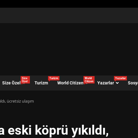
Size
Turizm
World
Yazarlar
Özel
Citizen
Size Özel
Turizm
World Citizen
Yazarlar
Sosy
ldı, ücretsiz ulaşım
 eski köprü yıkıldı,