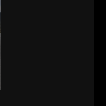
HAREKETE GEÇİYOR: GÖZLER
BULUŞMADA
1
ESA 2026’DA TÜRK BAHARATI
NEYİ TEMSİL ETTİ?
2
EİB’DE KRİTİK ATAMA:
SÜRDÜRÜLEBİLİRLİKTE NE
DEĞİŞECEK?
3
EDREMİT’İN GURURU TÜRKİYE
FİNALİNDE NE BAŞARDI?
4