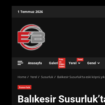
Skip
1 Temmuz 2026
to
content
Foto
Yerel
ve
Anasayfa
Galeri
Yerel
Genel
Video
Galeri
Home
Yerel
Susurluk
Balıkesir Susurluk’ta eski köprü yıkı
Susurluk
Balıkesir Susurluk’ta