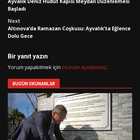
Ayvalık Deniz Hudut Kapısı Meydan Düzenlemesi
navigation
Başladı
Next
Altınova’da Ramazan Coşkusu: Ayvalık’ta Eğlence
Dolu Gece
Bir yanıt yazın
Yorum yapabilmek için
oturum açmalısınız
.
BUGÜN OKUNANLAR