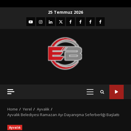
Skip
25 Temmuz 2026
to
YouTube
Instagram
LinkedIn
twitter
facebook-
Facebook-
Facebook-
Facebook-
content
1
2
3
Grup
PRIMARY
MENU
Home
Yerel
Ayvalık
Ayvalık Belediyesi Ramazan Ayı Dayanışma Seferberliği Başlattı
Ayvalık