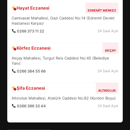
BALIKESİR MÜZELERİNDE SÜRE
Hayat Eczanesi
EDREMIT MERKEZ
UZATILDI: NE DEĞİŞTİ?
Camivasat Mahallesi, Gazi Caddesi No:14 (Edremit Devlet
5
Hastanesi Karşısı)
0266 373 11 22
24 Saat Açık
BURHANİYE SATRANÇ
TURNUVASI KAYITLARI NEYİ
Körfez Eczanesi
AKÇAY
DEĞİŞTİRİYOR?
6
Akçay Mahallesi, Turgut Reis Caddesi No:45 (Belediye
Yanı)
0266 384 55 66
24 Saat Açık
BURHANİYE BELEDİYESPOR’DA
YENİ YÖNETİM NASIL
ŞEKİLLENDİ?
Şifa Eczanesi
ALTINOLUK
7
Altınoluk Mahallesi, Atatürk Caddesi No:82 (Kordon Boyu)
0266 396 33 44
24 Saat Açık
AYVALIK SU MİRASI İÇİN
HAREKETE GEÇİYOR: GÖZLER
BULUŞMADA
1