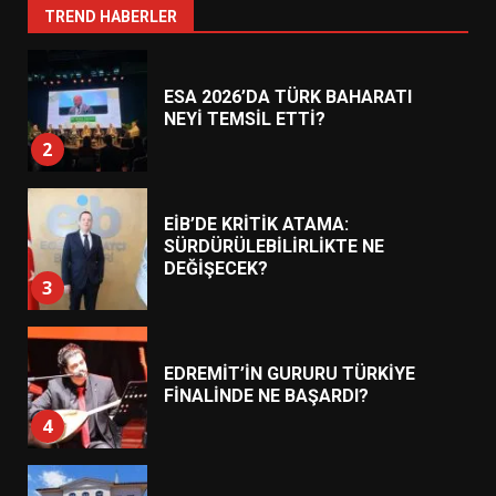
TREND HABERLER
ESA 2026’DA TÜRK BAHARATI
NEYİ TEMSİL ETTİ?
2
EİB’DE KRİTİK ATAMA:
SÜRDÜRÜLEBİLİRLİKTE NE
DEĞİŞECEK?
3
EDREMİT’İN GURURU TÜRKİYE
FİNALİNDE NE BAŞARDI?
4