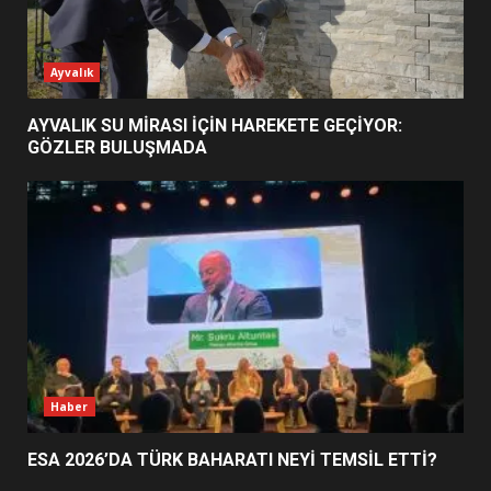
ESA 2026’DA TÜRK BAHARATI
Ayvalık
NEYİ TEMSİL ETTİ?
2
AYVALIK SU MİRASI İÇİN HAREKETE GEÇİYOR:
GÖZLER BULUŞMADA
EİB’DE KRİTİK ATAMA:
SÜRDÜRÜLEBİLİRLİKTE NE
DEĞİŞECEK?
3
EDREMİT’İN GURURU TÜRKİYE
FİNALİNDE NE BAŞARDI?
4
Haber
ESA 2026’DA TÜRK BAHARATI NEYİ TEMSİL ETTİ?
BALIKESİR MÜZELERİNDE SÜRE