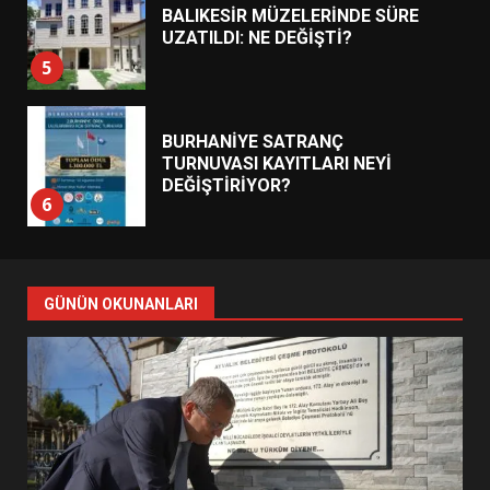
BALIKESİR MÜZELERİNDE SÜRE
UZATILDI: NE DEĞİŞTİ?
5
BURHANİYE SATRANÇ
TURNUVASI KAYITLARI NEYİ
DEĞİŞTİRİYOR?
6
BURHANİYE BELEDİYESPOR’DA
YENİ YÖNETİM NASIL
GÜNÜN OKUNANLARI
ŞEKİLLENDİ?
7
AYVALIK SU MİRASI İÇİN
HAREKETE GEÇİYOR: GÖZLER
BULUŞMADA
1