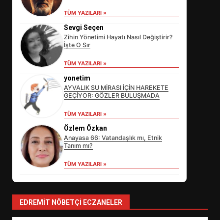
TÜM YAZILARI »
Sevgi Seçen
Zihin Yönetimi Hayatı Nasıl Değiştirir?
İşte O Sır
TÜM YAZILARI »
yonetim
AYVALIK SU MİRASI İÇİN HAREKETE
GEÇİYOR: GÖZLER BULUŞMADA
EİB’DE KRİTİK ATAMA:
SÜRDÜRÜLEBİLİRLİKTE NE
TÜM YAZILARI »
DEĞİŞECEK?
Özlem Özkan
3
Anayasa 66: Vatandaşlık mı, Etnik
Tanım mı?
TÜM YAZILARI »
EDREMİT’İN GURURU TÜRKİYE
FİNALİNDE NE BAŞARDI?
4
EDREMIT NÖBETÇI ECZANELER