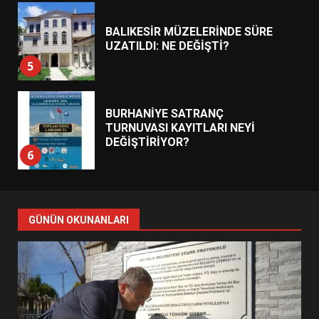
5
BURHANİYE SATRANÇ
TURNUVASI KAYITLARI NEYİ
DEĞİŞTİRİYOR?
6
BURHANİYE BELEDİYESPOR’DA
YENİ YÖNETİM NASIL
ŞEKİLLENDİ?
7
GÜNÜN OKUNANLARI
AYVALIK SU MİRASI İÇİN
HAREKETE GEÇİYOR: GÖZLER
BULUŞMADA
1