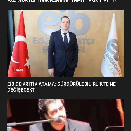
ESA 2026’DA TÜRK BAHARATI NEYİ TEMSİL ETTİ?
BURHANİYE SATRANÇ
TURNUVASI KAYITLARI NEYİ
DEĞİŞTİRİYOR?
6
BURHANİYE BELEDİYESPOR’DA
YENİ YÖNETİM NASIL
ŞEKİLLENDİ?
Haber
7
EİB’DE KRİTİK ATAMA: SÜRDÜRÜLEBİLİRLİKTE NE
DEĞİŞECEK?