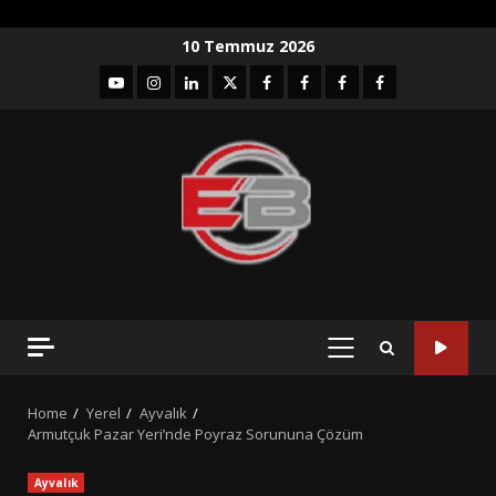
Skip
10 Temmuz 2026
to
YouTube
Instagram
LinkedIn
twitter
facebook-
Facebook-
Facebook-
Facebook-
content
1
2
3
Grup
PRIMARY
MENU
Home
Yerel
Ayvalık
Armutçuk Pazar Yeri’nde Poyraz Sorununa Çözüm
Ayvalık