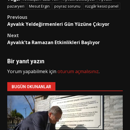
pazaryeri
Mesut Ergin
poyraz sorunu
rüzgâr kesici panel
Post
Previous
Ayvalık Yeldeğirmenleri Gün Yüzüne Çıkıyor
navigation
Next
Ayvalık’ta Ramazan Etkinlikleri Başlıyor
Bir yanıt yazın
Yorum yapabilmek için
oturum açmalısınız
.
BUGÜN OKUNANLAR