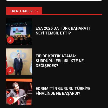
ESA 2026’DA TÜRK BAHARATI
TREND HABERLER
NEYİ TEMSİL ETTİ?
2
EİB’DE KRİTİK ATAMA:
SÜRDÜRÜLEBİLİRLİKTE NE
DEĞİŞECEK?
3
EDREMİT’İN GURURU TÜRKİYE
FİNALİNDE NE BAŞARDI?
4
BALIKESİR MÜZELERİNDE SÜRE
UZATILDI: NE DEĞİŞTİ?