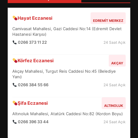
UZATILDI: NE DEĞİŞTİ?
5
Hayat Eczanesi
EDREMIT MERKEZ
Camivasat Mahallesi, Gazi Caddesi No:14 (Edremit Devlet
BURHANİYE SATRANÇ
Hastanesi Karşısı)
TURNUVASI KAYITLARI NEYİ
0266 373 11 22
24 Saat Açık
DEĞİŞTİRİYOR?
6
Körfez Eczanesi
AKÇAY
Akçay Mahallesi, Turgut Reis Caddesi No:45 (Belediye
BURHANİYE BELEDİYESPOR’DA
Yanı)
YENİ YÖNETİM NASIL
ŞEKİLLENDİ?
0266 384 55 66
24 Saat Açık
7
Şifa Eczanesi
ALTINOLUK
AYVALIK SU MİRASI İÇİN
Altınoluk Mahallesi, Atatürk Caddesi No:82 (Kordon Boyu)
HAREKETE GEÇİYOR: GÖZLER
0266 396 33 44
24 Saat Açık
BULUŞMADA
1