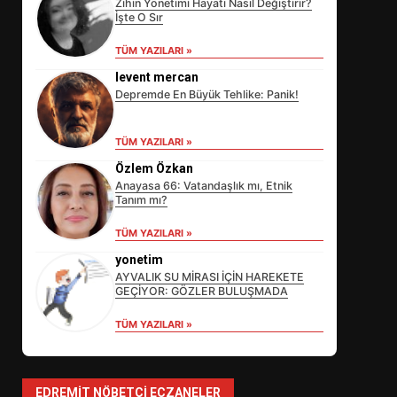
Zihin Yönetimi Hayatı Nasıl Değiştirir?
İşte O Sır
TÜM YAZILARI »
levent mercan
Depremde En Büyük Tehlike: Panik!
TÜM YAZILARI »
EİB’DE KRİTİK ATAMA:
Özlem Özkan
SÜRDÜRÜLEBİLİRLİKTE NE
Anayasa 66: Vatandaşlık mı, Etnik
DEĞİŞECEK?
Tanım mı?
3
TÜM YAZILARI »
yonetim
AYVALIK SU MİRASI İÇİN HAREKETE
EDREMİT’İN GURURU TÜRKİYE
GEÇİYOR: GÖZLER BULUŞMADA
FİNALİNDE NE BAŞARDI?
4
TÜM YAZILARI »
BALIKESİR MÜZELERİNDE SÜRE
EDREMIT NÖBETÇI ECZANELER