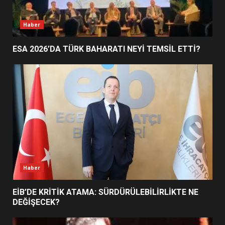
FİNALİNDE NE BAŞARDI?
4
Haber
ESA 2026’DA TÜRK BAHARATI NEYİ TEMSİL ETTİ?
BALIKESİR MÜZELERİNDE SÜRE
UZATILDI: NE DEĞİŞTİ?
5
BURHANİYE SATRANÇ
TURNUVASI KAYITLARI NEYİ
DEĞİŞTİRİYOR?
6
Haber
BURHANİYE BELEDİYESPOR’DA
YENİ YÖNETİM NASIL
EİB’DE KRİTİK ATAMA: SÜRDÜRÜLEBİLİRLİKTE NE
ŞEKİLLENDİ?
DEĞİŞECEK?
7