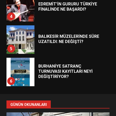
EDREMİT’İN GURURU TÜRKİYE
FİNALİNDE NE BAŞARDI?
4
BALIKESİR MÜZELERİNDE SÜRE
UZATILDI: NE DEĞİŞTİ?
5
BURHANİYE SATRANÇ
TURNUVASI KAYITLARI NEYİ
DEĞİŞTİRİYOR?
6
BURHANİYE BELEDİYESPOR’DA
YENİ YÖNETİM NASIL
GÜNÜN OKUNANLARI
ŞEKİLLENDİ?
7