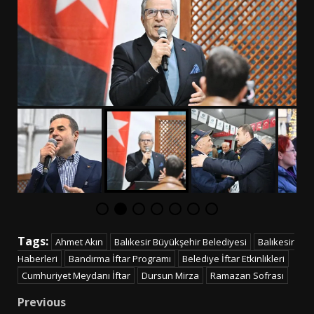
Tags:
Ahmet Akın
Balıkesir Büyükşehir Belediyesi
Balıkesir
Haberleri
Bandırma İftar Programı
Belediye İftar Etkinlikleri
Cumhuriyet Meydanı İftar
Dursun Mirza
Ramazan Sofrası
Post
Previous