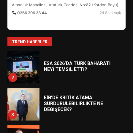
7
Altınoluk Mahallesi, Atatürk Caddesi No:82 (Kordon Boyu)
0266 396 33 44
24 Saat Açık
AYVALIK SU MİRASI İÇİN
HAREKETE GEÇİYOR: GÖZLER
BULUŞMADA
1
TREND HABERLER
ESA 2026’DA TÜRK BAHARATI
NEYİ TEMSİL ETTİ?
2
EİB’DE KRİTİK ATAMA:
SÜRDÜRÜLEBİLİRLİKTE NE
DEĞİŞECEK?
3