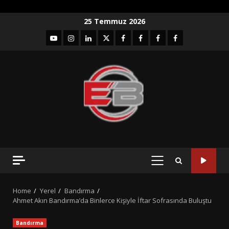
Skip
25 Temmuz 2026
to
YouTube
Instagram
LinkedIn
twitter
facebook-
Facebook-
Facebook-
Facebook-
content
1
2
3
Grup
PRIMARY
MENU
Home
Yerel
Bandırma
Ahmet Akın Bandırma’da Binlerce Kişiyle İftar Sofrasında Buluştu
Bandırma