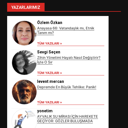
YAZARLARIMIZ
Özlem Özkan
Anayasa 66: Vatandaşlık mı, Etnik
Tanım mı?
TÜM YAZILARI »
Sevgi Seçen
Zihin Yönetimi Hayatı Nasıl Değiştirir?
İşte O Sır
TÜM YAZILARI »
levent mercan
Depremde En Büyük Tehlike: Panik!
EİB’DE KRİTİK ATAMA:
TÜM YAZILARI »
SÜRDÜRÜLEBİLİRLİKTE NE
DEĞİŞECEK?
yonetim
3
AYVALIK SU MİRASI İÇİN HAREKETE
GEÇİYOR: GÖZLER BULUŞMADA