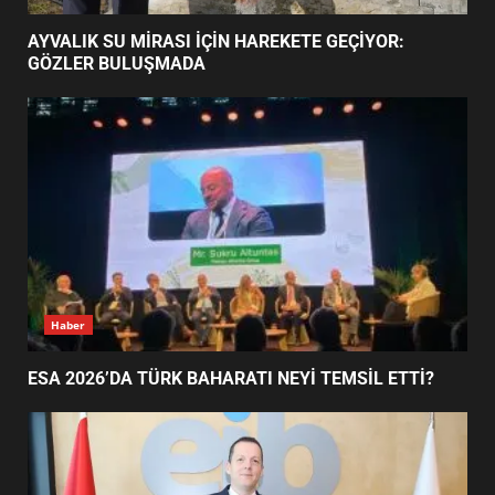
HAREKETE GEÇİYOR: GÖZLER
BULUŞMADA
1
Ayvalık
ESA 2026’DA TÜRK BAHARATI
AYVALIK SU MİRASI İÇİN HAREKETE GEÇİYOR:
NEYİ TEMSİL ETTİ?
GÖZLER BULUŞMADA
2
EİB’DE KRİTİK ATAMA:
SÜRDÜRÜLEBİLİRLİKTE NE
DEĞİŞECEK?
3
EDREMİT’İN GURURU TÜRKİYE
FİNALİNDE NE BAŞARDI?
Haber
4
ESA 2026’DA TÜRK BAHARATI NEYİ TEMSİL ETTİ?