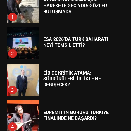
AYVALIK SU MİRASI İÇİN
HAREKETE GEÇİYOR: GÖZLER
TREND HABERLER
BULUŞMADA
1
ESA 2026’DA TÜRK BAHARATI
NEYİ TEMSİL ETTİ?
2
EİB’DE KRİTİK ATAMA:
SÜRDÜRÜLEBİLİRLİKTE NE
DEĞİŞECEK?
3
EDREMİT’İN GURURU TÜRKİYE
FİNALİNDE NE BAŞARDI?
4