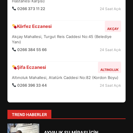
4
Hayat Eczanesi
EDREMIT MERKEZ
Camivasat Mahallesi, Gazi Caddesi No:14 (Edremit Devlet
BALIKESİR MÜZELERİNDE SÜRE
Hastanesi Karşısı)
UZATILDI: NE DEĞİŞTİ?
0266 373 11 22
24 Saat Açık
5
Körfez Eczanesi
AKÇAY
BURHANİYE SATRANÇ
TURNUVASI KAYITLARI NEYİ
Akçay Mahallesi, Turgut Reis Caddesi No:45 (Belediye
DEĞİŞTİRİYOR?
Yanı)
6
0266 384 55 66
24 Saat Açık
Şifa Eczanesi
BURHANİYE BELEDİYESPOR’DA
ALTINOLUK
YENİ YÖNETİM NASIL
Altınoluk Mahallesi, Atatürk Caddesi No:82 (Kordon Boyu)
ŞEKİLLENDİ?
7
0266 396 33 44
24 Saat Açık