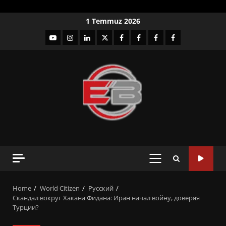
Skip
1 Temmuz 2026
to
YouTube
Instagram
LinkedIn
twitter
facebook-
Facebook-
Facebook-
Facebook-
content
1
2
3
Grup
PRIMARY
MENU
Home
World Citizen
Русский
Скандал вокруг Хакана Фидана: Иран начал войну, доверяя
Турции?