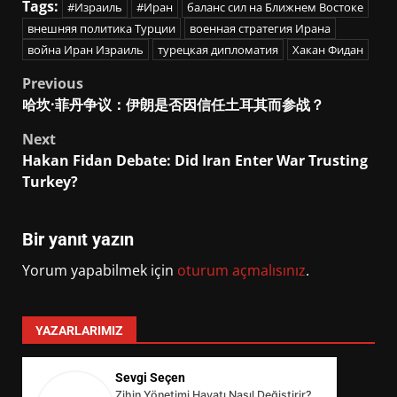
Tags:
#Израиль
#Иран
баланс сил на Ближнем Востоке
внешняя политика Турции
военная стратегия Ирана
война Иран Израиль
турецкая дипломатия
Хакан Фидан
Post
Previous
哈坎·菲丹争议：伊朗是否因信任土耳其而参战？
navigation
Next
Hakan Fidan Debate: Did Iran Enter War Trusting
Turkey?
Bir yanıt yazın
Yorum yapabilmek için
oturum açmalısınız
.
YAZARLARIMIZ
Sevgi Seçen
Zihin Yönetimi Hayatı Nasıl Değiştirir?