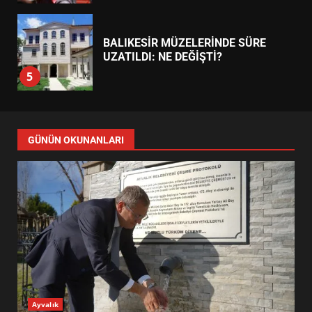
BALIKESİR MÜZELERİNDE SÜRE
UZATILDI: NE DEĞİŞTİ?
5
BURHANİYE SATRANÇ
TURNUVASI KAYITLARI NEYİ
DEĞİŞTİRİYOR?
6
GÜNÜN OKUNANLARI
BURHANİYE BELEDİYESPOR’DA
YENİ YÖNETİM NASIL
ŞEKİLLENDİ?
7
AYVALIK SU MİRASI İÇİN