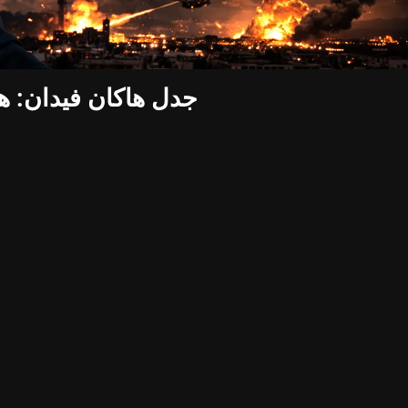
جدل هاكان فيدان: هل