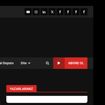
YouTube
Instagram
LinkedIn
twitter
facebook-
Facebook-
Facebook-
Facebook-
1
2
3
Grup
al Duyuru
Site
ABONE OL
YAZARLARIMIZ
yonetim