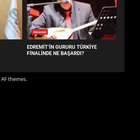
EDREMİT’İN GURURU TÜRKİYE
FİNALİNDE NE BAŞARDI?
4
BALIKESİR MÜZELERİNDE
SÜRE UZATILDI: NE DEĞİŞTİ?
5
BURHANİYE SATRANÇ
TURNUVASI KAYITLARI NEYİ
DEĞİŞTİRİYOR?
6
BURHANİYE