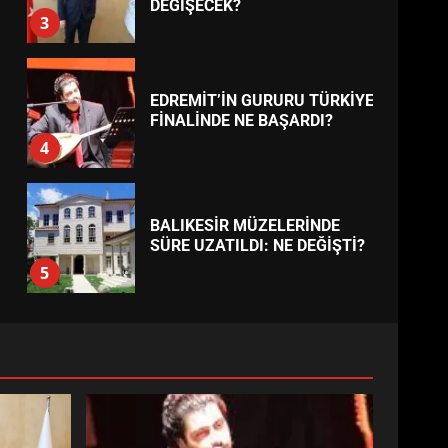
BURHANİYE
BELEDİYESPOR’DA YENİ
YÖNETİM NASIL ŞEKİLLENDİ?
7
TREND HABERLER
AYVALIK SU MİRASI İÇİN
HAREKETE GEÇİYOR: GÖZLER
BULUŞMADA
1
ESA 2026’DA TÜRK BAHARATI
NEYİ TEMSİL ETTİ?
2
EİB’DE KRİTİK ATAMA:
SÜRDÜRÜLEBİLİRLİKTE NE
DEĞİŞECEK?
3