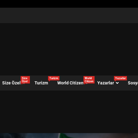
Size
Turizm
World
Yazarlar
Özel
Citizen
Size Özel
Turizm
World Citizen
Yazarlar
Sosy